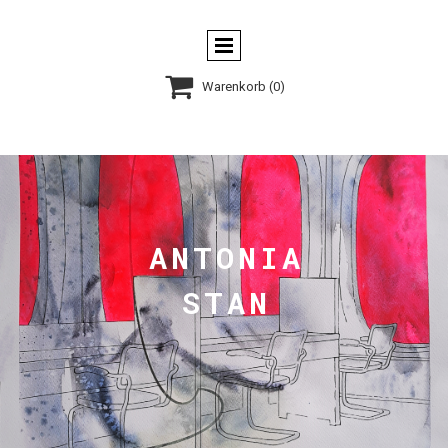

Warenkorb
(0)
ANTONIA
STAN